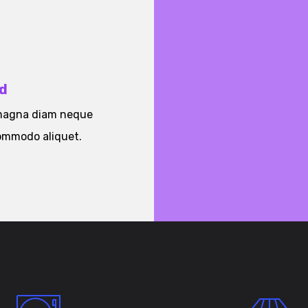
d
 magna diam neque
commodo aliquet.