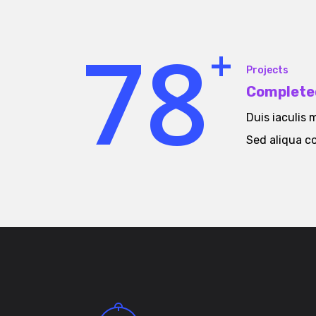
7
8
+
Projects
Complete
Duis iaculis
Sed aliqua 