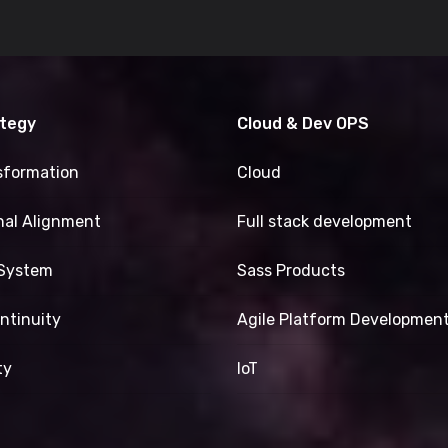
ategy
Cloud & Dev OPS
nsformation
Cloud
nal Alignment
Full stack development
-System
Sass Products
ntinuity
Agile Platform Developmen
ty
IoT