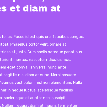
es et diam at
s tellus. Fusce id est quis orci faucibus congue.
tpat. Phasellus tortor velit, ornare at
ltrices et justo. Cum sociis natoque penatibus
rturient montes, nascetur ridiculus mus.
sem eget convallis viverra, nunc ante
t sagittis nisi diam at nunc. Morbi posuere
. Vivamus vestibulum nisl non elementum. Nulla
inar in neque luctus, scelerisque facilisis
to, scelerisque et auctor nec, suscipit
 Nullam feugiat diam at mauris fermentum