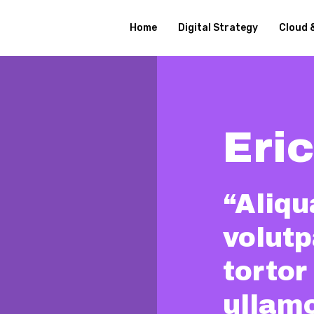
Home
Digital Strategy
Cloud 
Eric
“Aliq
volutp
tortor
ullamc