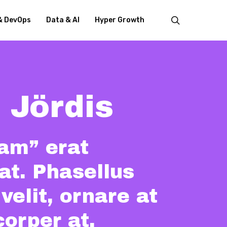
search
& DevOps
Data & AI
Hyper Growth
 Jördis
uam” erat
at. Phasellus
 velit, ornare at
orper at,