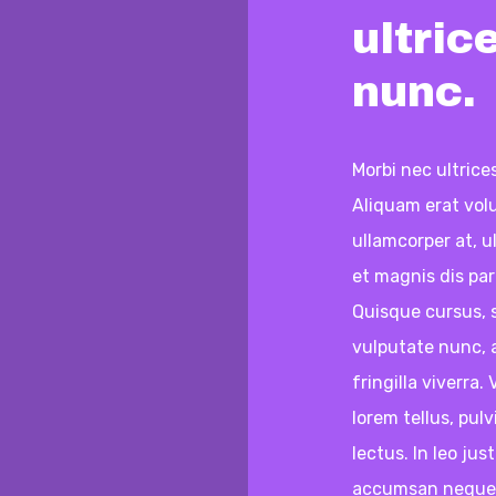
ultric
nunc.
Morbi nec ultrice
Aliquam erat volu
ullamcorper at, u
et magnis dis pa
Quisque cursus, 
vulputate nunc, a
fringilla viverra
lorem tellus, pulv
lectus. In leo jus
accumsan neque.